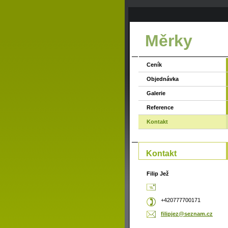
Měrky
Ceník
Objednávka
Galerie
Reference
Kontakt
Kontakt
Filip Jež
+420777700171
filipjez
@seznam.
cz