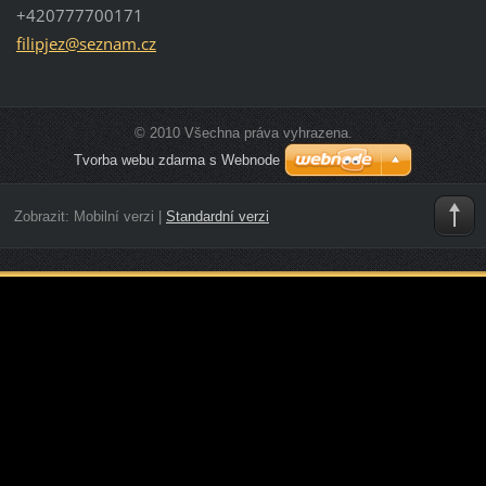
+420777700171
filipjez
@seznam.
cz
© 2010 Všechna práva vyhrazena.
Tvorba webu zdarma s Webnode
Zobrazit:
Mobilní verzi
|
Standardní verzi